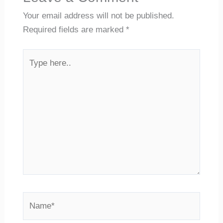
Your email address will not be published.
Required fields are marked
*
Type
here..
Name*