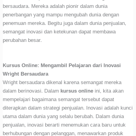
bersaudara. Mereka adalah pionir dalam dunia
penerbangan yang mampu mengubah dunia dengan
penemuan mereka. Begitu juga dalam dunia penjualan,
semangat inovasi dan ketekunan dapat membawa
perubahan besar.
Kursus Online: Mengambil Pelajaran dari Inovasi
Wright Bersaudara
Wright bersaudara dikenal karena semangat mereka
dalam berinovasi. Dalam
kursus online
ini, kita akan
mempelajari bagaimana semangat tersebut dapat
diterapkan dalam strategi penjualan. Inovasi adalah kunci
utama dalam dunia yang selalu berubah. Dalam dunia
penjualan, inovasi berarti menemukan cara baru untuk
berhubungan dengan pelanggan, menawarkan produk