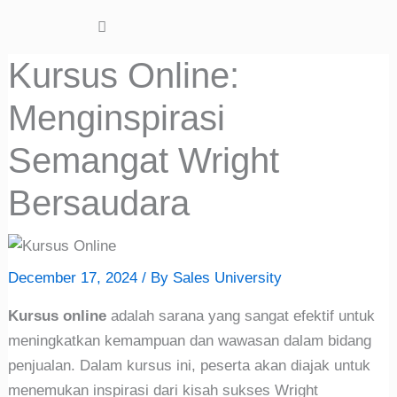
Skip
to
content
Kursus Online:
Menginspirasi
Semangat Wright
Bersaudara
December 17, 2024
/ By
Sales University
Kursus online
adalah sarana yang sangat efektif untuk
meningkatkan kemampuan dan wawasan dalam bidang
penjualan. Dalam kursus ini, peserta akan diajak untuk
menemukan inspirasi dari kisah sukses Wright