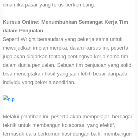
dinamika pasar yang terus berkembang.
Kursus Online: Menumbuhkan Semangat Kerja Tim
dalam Penjualan
Seperti Wright bersaudara yang bekerja sama untuk
mewujudkan impian mereka, dalam kursus ini, peserta
juga akan diajarkan tentang pentingnya kerja sama tim
dalam dunia penjualan. Sebuah tim penjualan yang solid
bisa menciptakan hasil yang jauh lebih besar daripada
individu yang bekerja sendirian.
Melalui pelatihan ini, peserta akan mempelajari berbagai
teknik untuk membangun kolaborasi yang efektif,
termasuk cara berkomunikasi dengan baik, membangun