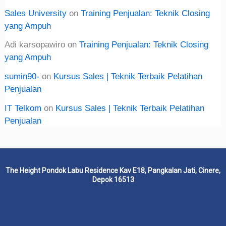
Sales University
on
Training Penjualan: Teknik Closing
yang Ampuh
Adi karsopawiro
on
Training Penjualan: Teknik Closing
yang Ampuh
sumin90-
on
Kursus Sales | Teknik Terbaik Pelatihan
Penjualan
IT Telkom
on
Kursus Sales | Teknik Terbaik Pelatihan
Penjualan
The Height Pondok Labu Residence Kav E18, Pangkalan Jati, Cinere,
Depok 16513