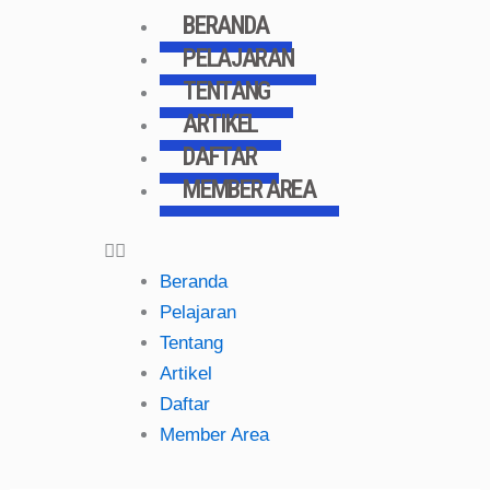
Skip
BERANDA
to
PELAJARAN
content
TENTANG
ARTIKEL
DAFTAR
MEMBER AREA
Beranda
Pelajaran
Tentang
Artikel
Daftar
Member Area