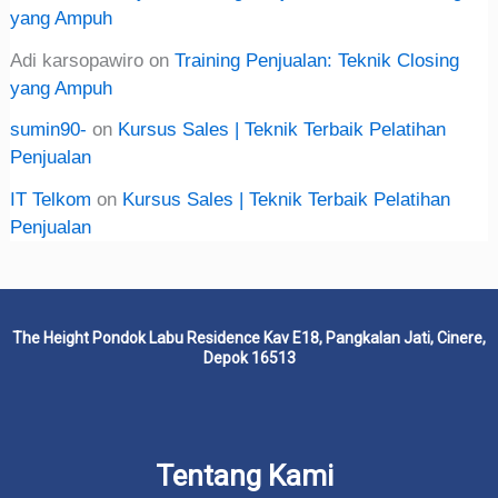
yang Ampuh
Adi karsopawiro
on
Training Penjualan: Teknik Closing
yang Ampuh
sumin90-
on
Kursus Sales | Teknik Terbaik Pelatihan
Penjualan
IT Telkom
on
Kursus Sales | Teknik Terbaik Pelatihan
Penjualan
The Height Pondok Labu Residence Kav E18, Pangkalan Jati, Cinere,
Depok 16513
Tentang Kami