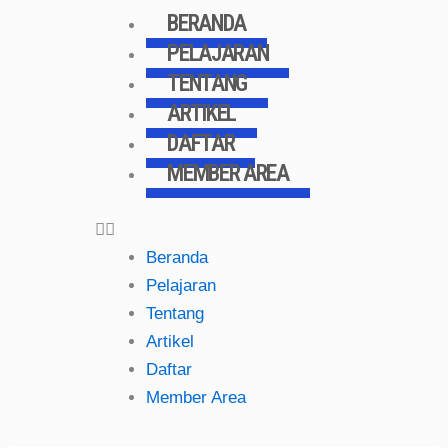
Skip
BERANDA
to
PELAJARAN
content
TENTANG
ARTIKEL
DAFTAR
MEMBER AREA
Beranda
Pelajaran
Tentang
Artikel
Daftar
Member Area