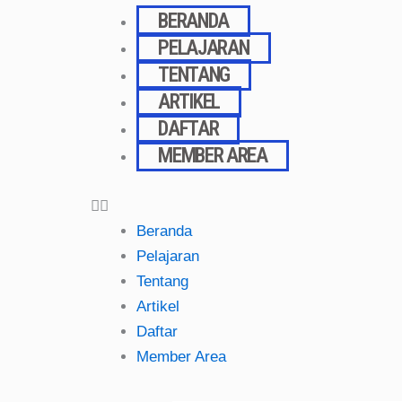
Skip
BERANDA
to
PELAJARAN
content
TENTANG
ARTIKEL
DAFTAR
MEMBER AREA
Beranda
Pelajaran
Tentang
Artikel
Daftar
Member Area