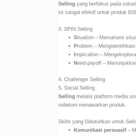
Selling
yang berfokus pada solusi 
ini sangat efektif untuk produk B
3. SPIN Selling
S
ituation – Memahami situ
P
roblem – Mengidentifikas
I
mplication – Mengeksplor
N
eed-payoff – Menunjukkan 
4. Challenger Selling
5. Social Selling
Selling
melalui platform media so
sebelum menawarkan produk.
Skills yang Dibutuhkan untuk Sell
Komunikasi persuasif
– M