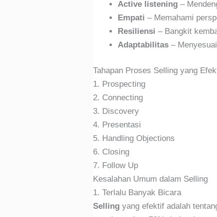
Active listening
– Mendeng
Empati
– Memahami perspe
Resiliensi
– Bangkit kemba
Adaptabilitas
– Menyesuaik
Tahapan Proses Selling yang Efekt
1. Prospecting
2. Connecting
3. Discovery
4. Presentasi
5. Handling Objections
6. Closing
7. Follow Up
Kesalahan Umum dalam Selling
1. Terlalu Banyak Bicara
Selling
yang efektif adalah tenta