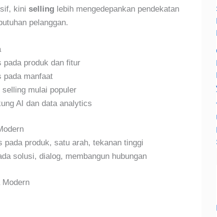
if, kini
selling
lebih mengedepankan pendekatan
ebutuhan pelanggan.
a
s pada produk dan fitur
s pada manfaat
 selling mulai populer
kung AI dan data analytics
 Modern
 pada produk, satu arah, tekanan tinggi
da solusi, dialog, membangun hubungan
ra Modern