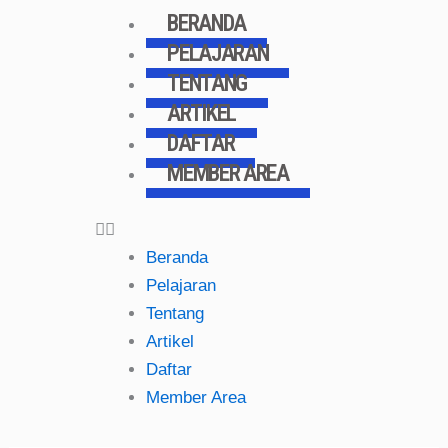
Skip
BERANDA
to
PELAJARAN
content
TENTANG
ARTIKEL
DAFTAR
MEMBER AREA
Beranda
Pelajaran
Tentang
Artikel
Daftar
Member Area