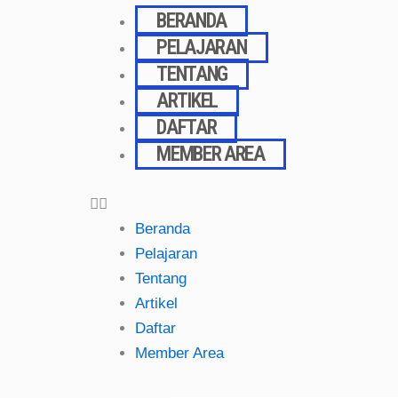
Skip
BERANDA
to
PELAJARAN
content
TENTANG
ARTIKEL
DAFTAR
MEMBER AREA
Beranda
Pelajaran
Tentang
Artikel
Daftar
Member Area