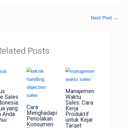
Next Post
→
Related Posts
us
Manajemen
ne Sales
Waktu
donesia:
Sales: Cara
Cara
a yang
Kerja
Menghadapi
u Anda
Produktif
Penolakan
hui
untuk Kejar
Konsumen:
Target