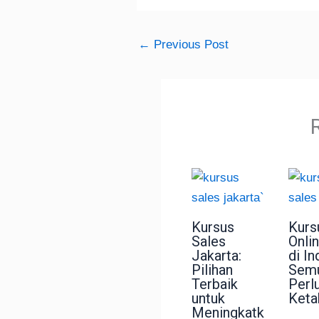
←
Previous Post
Kursus
Kurs
Sales
Onli
Jakarta:
di In
Pilihan
Semu
Terbaik
Perl
untuk
Keta
Meningkatk